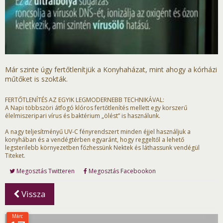
Már szinte úgy fertőtlenítjük a Konyhaházat, mint ahogy a kórházi
műtőket is szokták.
FERTŐTLENÍTÉS AZ EGYIK LEGMODERNEBB TECHNIKÁVAL:
A Napi többszöri átfogó klóros fertőtlenítés mellett egy korszerű
élelmiszeripari vírus és baktérium „ölést” is használunk.
A nagy teljesítményű UV-C fényrendszert minden éjjel használjuk a
konyhában és a vendégtérben egyaránt, hogy reggeltől a lehető
legsterilebb környezetben főzhessünk Nektek és láthassunk vendégül
Titeket.
Megosztás Twitteren
Megosztás Facebookon
Vissza
Márc