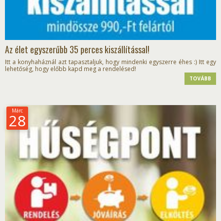
Az élet egyszerűbb 35 perces kiszállítással!
Itt a konyhaháznál azt tapasztaljuk, hogy mindenki egyszerre éhes :) Itt egy
lehetőség, hogy előbb kapd meg a rendelésed!
TOVÁBB
Márc
28