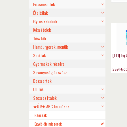
Frissensültek
Ételtálak
Gyros kebabok
Készételek
Tészták
Hamburgerek, menük
Saláták
[TT1] Tej
Gyermekek részére
389
Ft
/d
Savanyúság és szósz
Desszertek
Üdítők
Szeszes italok
★ÚJ!★ ABC termékek
Rágcsák
Egyéb élelmiszerek