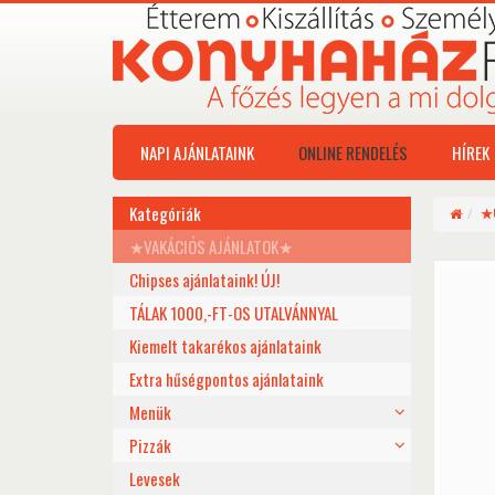
NAPI AJÁNLATAINK
ONLINE RENDELÉS
HÍREK
Kategóriák
★
★VAKÁCIÓS AJÁNLATOK★
Chipses ajánlataink! ÚJ!
TÁLAK 1000,-FT-OS UTALVÁNNYAL
Kiemelt takarékos ajánlataink
Extra hűségpontos ajánlataink
Menük
Pizzák
Levesek