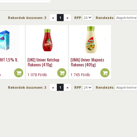
Rekordok összesen:
3
«
1
»
RPP:
Rendezés:
 UHT 1,5% 1L
[UKE] Univer Ketchup
[UMA] Univer Majonéz
flakonos (470g)
flakonos (405g)
b
1 078
Ft
/db
1 765
Ft
/db
Rekordok összesen:
3
«
1
»
RPP:
Rendezés: