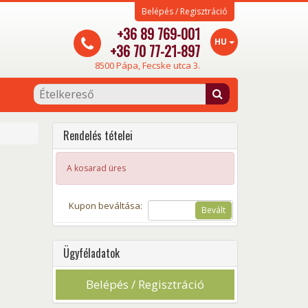
Belépés / Regisztráció
+36 89 769-001
HU
+36 70 77-21-897
8500 Pápa, Fecske utca 3.
Rendelés tételei
A kosarad üres
Kupon beváltása:
Bevált
Ügyféladatok
Belépés / Regisztráció