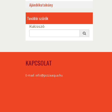
Ajándékutalvány
További szűrők
Kulcsszó
KAPCSOLAT
E-mail: info@pizzaaqua.hu