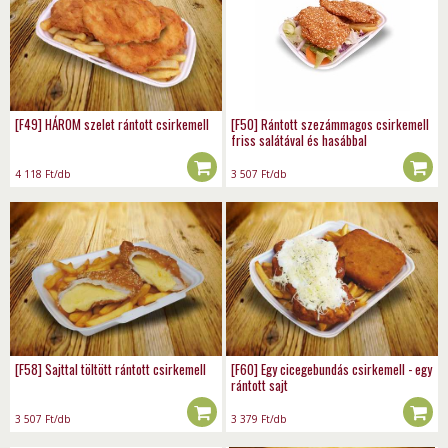
[F49] HÁROM szelet rántott csirkemell
[F50] Rántott szezámmagos csirkemell
friss salátával és hasábbal
4 118
Ft
/db
3 507
Ft
/db
[F58] Sajttal töltött rántott csirkemell
[F60] Egy cicegebundás csirkemell - egy
rántott sajt
3 507
Ft
/db
3 379
Ft
/db