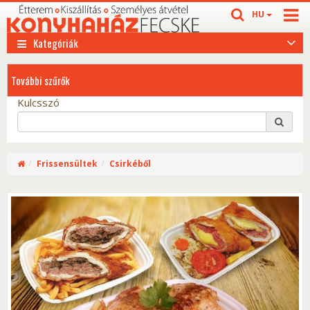
HU
Kategóriák
További szűrők
Kulcsszó
Frissensültek
Csirkéből