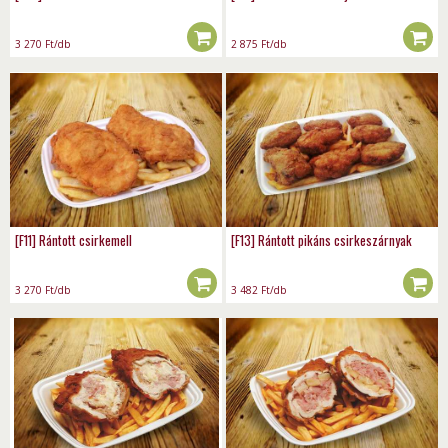
3 270
Ft
/db
2 875
Ft
/db
[F11] Rántott csirkemell
[F13] Rántott pikáns csirkeszárnyak
3 270
Ft
/db
3 482
Ft
/db