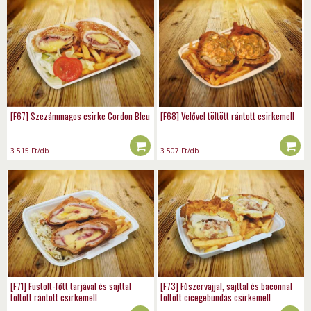
[F67] Szezámmagos csirke Cordon Bleu
[F68] Velővel töltött rántott csirkemell
3 515
Ft
/db
3 507
Ft
/db
[F71] Füstölt-főtt tarjával és sajttal
[F73] Fűszervajjal, sajttal és baconnal
töltött rántott csirkemell
töltött cicegebundás csirkemell