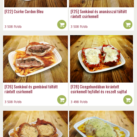
[F22] Csirke Cordon Bleu
[F25] Sonkával és ananásszal töltött
rántott csirkemell
3 508
Ft
/db
3 508
Ft
/db
[F26] Sonkával és gombával töltött
[F28] Cicegebundában kirántott
rántott csirkemell
csirkemell tejföllel és reszelt sajttal
3 508
Ft
/db
3 498
Ft
/db