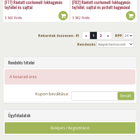
[F77] Rántott csirkemell fokhagymás
[F82] Rántott csirkemell fokhagymás
tejföllel és sajttal
tejföllel, sajttal és pirított hagymával
3 360
Ft
/db
3 382
Ft
/db
Rekordok összesen:
41
«
1
2
»
RPP:
Rendezés:
Rendelés tételei
A kosarad üres
Kupon beváltása:
Bevált
Ügyféladatok
Belépés / Regisztráció