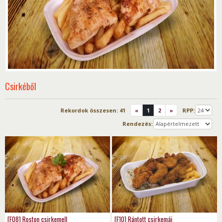
Csirkéből
Rekordok összesen:
41
«
1
2
»
RPP:
Rendezés:
[F08] Roston csirkemell
[F10] Rántott csirkemáj