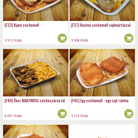
[F33] Kijevi csirkemell
[F37] Roston csirkemell sajtmártással
3 512
Ft
/db
3 508
Ft
/db
[F40] Éhes MAGYAROS csirkeszárny tál
[F45] Egy csirkemell - egy sajt rántva
6 057
Ft
/db
3 272
Ft
/db