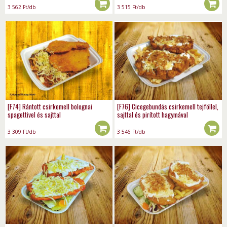
3 562
Ft
/db
3 515
Ft
/db
[F74] Rántott csirkemell bolognai
[F76] Cicegebundás csirkemell tejföllel,
spagettivel és sajttal
sajttal és pirított hagymával
3 309
Ft
/db
3 546
Ft
/db