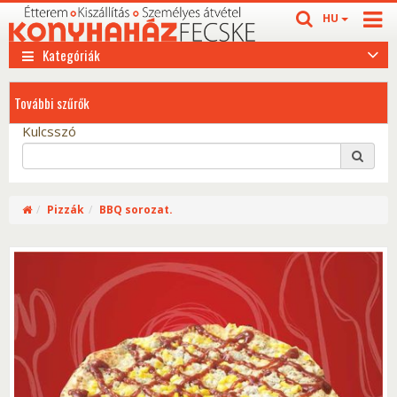
HU
Kategóriák
További szűrők
Kulcsszó
Pizzák
BBQ sorozat.