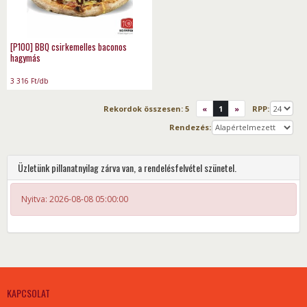
[P100] BBQ csirkemelles baconos
hagymás
3 316
Ft
/db
Rekordok összesen:
5
«
1
»
RPP:
Rendezés:
Üzletünk pillanatnyilag zárva van, a rendelésfelvétel szünetel.
Nyitva: 2026-08-08 05:00:00
KAPCSOLAT