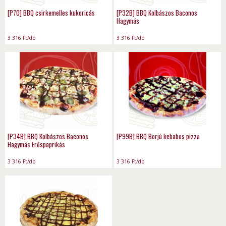
[P70] BBQ csirkemelles kukoricás
[P32B] BBQ Kolbászos Baconos
Hagymás
3 316
Ft
/db
3 316
Ft
/db
[P34B] BBQ Kolbászos Baconos
[P99B] BBQ Borjú kebabos pizza
Hagymás Erőspaprikás
3 316
Ft
/db
3 316
Ft
/db