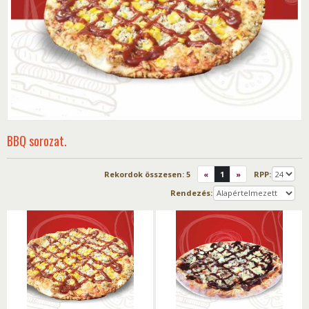
BBQ sorozat.
Rekordok összesen:
5
«
1
»
RPP:
Rendezés: