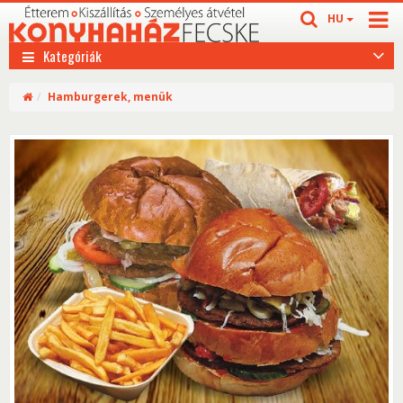
HU
Kategóriák
Hamburgerek, menük