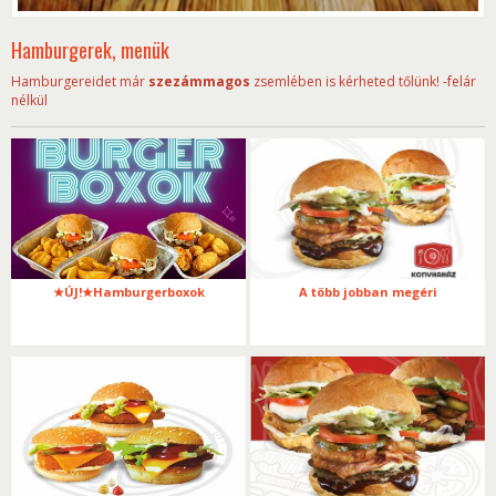
Hamburgerek, menük
Hamburgereidet már
szezámmagos
zsemlében is kérheted tőlünk! -felár
nélkül
★ÚJ!★Hamburgerboxok
A több jobban megéri