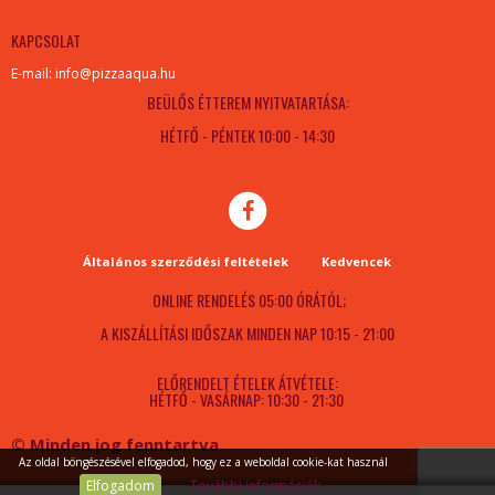
KAPCSOLAT
E-mail: info@pizzaaqua.hu
BEÜLŐS ÉTTEREM NYITVATARTÁSA:
HÉTFŐ - PÉNTEK 10:00 - 14:30
Általános szerződési feltételek
Kedvencek
ONLINE RENDELÉS 05:00 ÓRÁTÓL;
A KISZÁLLÍTÁSI IDŐSZAK MINDEN NAP 10:15 - 21:00
ELŐRENDELT ÉTELEK ÁTVÉTELE:
HÉTFŐ - VASÁRNAP: 10:30 - 21:30
© Minden jog fenntartva
Az oldal böngészésével elfogadod, hogy ez a weboldal cookie-kat használ
Elfogadom
További információk