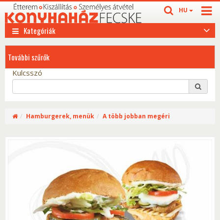
HU
Kategóriák
További szűrők
Kulcsszó
Hamburgerek, menük
A több jobban megéri