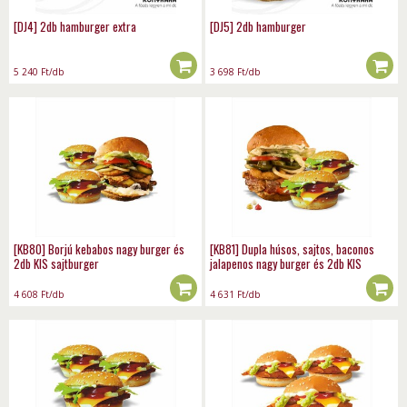
[DJ4] 2db hamburger extra
[DJ5] 2db hamburger
5 240
Ft
/db
3 698
Ft
/db
[KB80] Borjú kebabos nagy burger és
[KB81] Dupla húsos, sajtos, baconos
2db KIS sajtburger
jalapenos nagy burger és 2db KIS
sajtburger
4 608
Ft
/db
4 631
Ft
/db