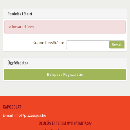
Rendelés tételei
A kosarad üres
Kupon beváltása:
Bevált
Ügyféladatok
Belépés / Regisztráció
KAPCSOLAT
E-mail: info@pizzaaqua.hu
BEÜLŐS ÉTTEREM NYITVATARTÁSA: