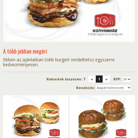
A több jobban megéri
Ebben az ajánlatban több burgert rendelhetsz egyszerre
kedvezményesen.
Rekordok összesen:
7
«
1
»
RPP:
Rendezés: