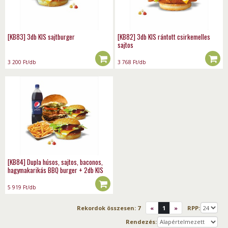
[KB83] 3db KIS sajtburger
[KB82] 3db KIS rántott csirkemelles
sajtos
3 200
Ft
/db
3 768
Ft
/db
[KB84] Dupla húsos, sajtos, baconos,
hagymakarikás BBQ burger + 2db KIS
sajtos burger
5 919
Ft
/db
Rekordok összesen:
7
«
1
»
RPP:
Rendezés: