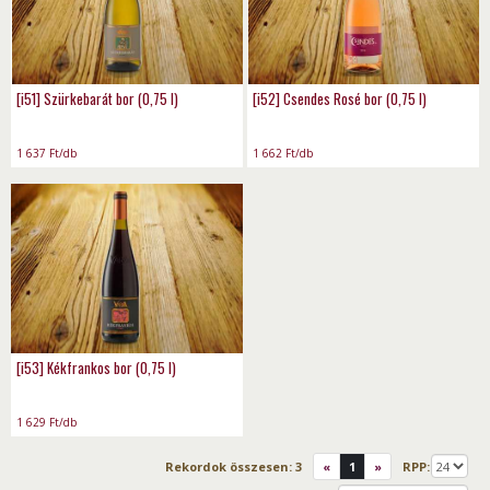
[i51] Szürkebarát bor (0,75 l)
[i52] Csendes Rosé bor (0,75 l)
1 637
Ft
/db
1 662
Ft
/db
[i53] Kékfrankos bor (0,75 l)
1 629
Ft
/db
Rekordok összesen:
3
«
1
»
RPP: