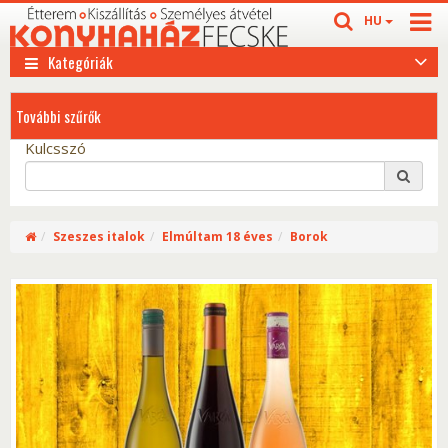
HU
Kategóriák
További szűrők
Kulcsszó
Szeszes italok
Elmúltam 18 éves
Borok