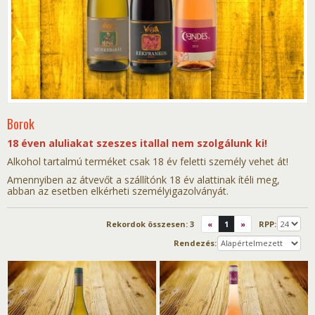
Borok
18 éven aluliakat szeszes itallal nem szolgálunk ki!
Alkohol tartalmú terméket csak 18 év feletti személy vehet át!
Amennyiben az átvevőt a szállítónk 18 év alattinak ítéli meg,
abban az esetben elkérheti személyigazolványát.
Rekordok összesen:
3
«
1
»
RPP:
Rendezés: