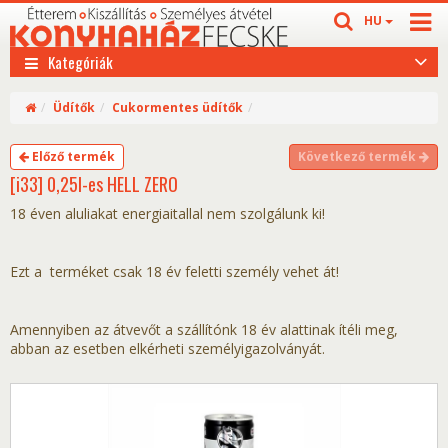
HU
Kategóriák
Üdítők
Cukormentes üdítők
Előző termék
Következő termék
[i33] 0,25l-es HELL ZERO
18 éven aluliakat energiaitallal nem szolgálunk ki!
Ezt a terméket csak 18 év feletti személy vehet át!
Amennyiben az átvevőt a szállítónk 18 év alattinak ítéli meg,
abban az esetben elkérheti személyigazolványát.