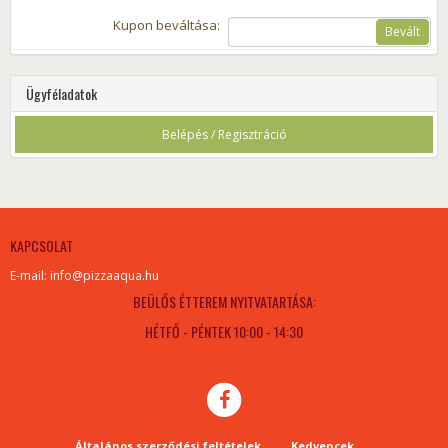
Kupon beváltása:
Bevált
Ügyféladatok
Belépés / Regisztráció
KAPCSOLAT
E-mail: info@pizzaaqua.hu
BEÜLŐS ÉTTEREM NYITVATARTÁSA:
HÉTFŐ - PÉNTEK 10:00 - 14:30
Általános szerződési feltételek
Kedvencek