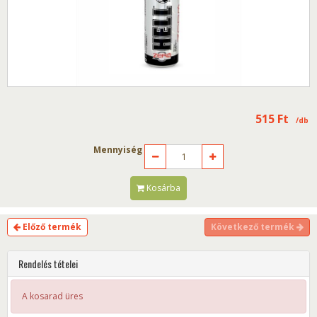
515
Ft
/db
Mennyiség
Kosárba
Előző termék
Következő termék
Rendelés tételei
A kosarad üres