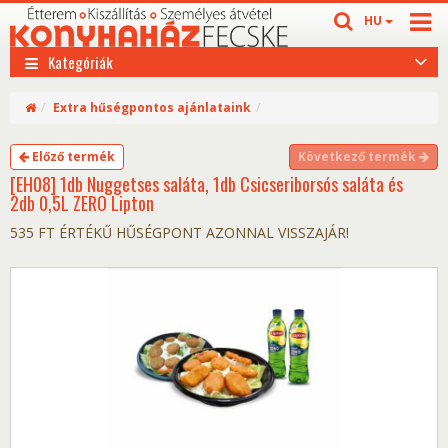
HU
Kategóriák
Extra hűségpontos ajánlataink
Előző termék
Következő termék
[EH08] 1db Nuggetses saláta, 1db Csicseriborsós saláta és
2db 0,5L ZERO Lipton
535 FT ÉRTÉKŰ HŰSÉGPONT AZONNAL VISSZAJÁR!