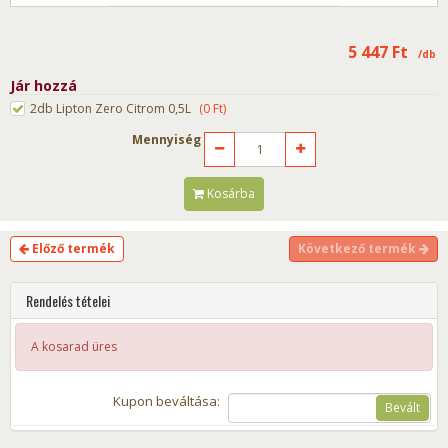
5 447
Ft
/db
Jár hozzá
2db Lipton Zero Citrom 0,5L
(
0
Ft
)
Mennyiség
Kosárba
Előző termék
Következő termék
Rendelés tételei
A kosarad üres
Kupon beváltása:
Bevált