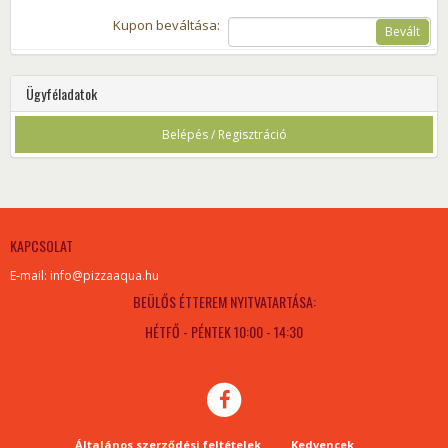
Kupon beváltása:
Bevált
Ügyféladatok
Belépés / Regisztráció
KAPCSOLAT
E-mail: info@pizzaaqua.hu
BEÜLŐS ÉTTEREM NYITVATARTÁSA:
HÉTFŐ - PÉNTEK 10:00 - 14:30
Általános szerződési feltételek
Kedvencek