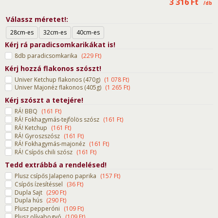
3 316
Ft
/db
Válassz méretet!
28cm-es
32cm-es
40cm-es
Kérj rá paradicsomkarikákat is!
8db paradicsomkarika
(
229
Ft
)
Kérj hozzá flakonos szószt!
Univer Ketchup flakonos (470g)
(
1 078
Ft
)
Univer Majonéz flakonos (405g)
(
1 265
Ft
)
Kérj szószt a tetejére!
RÁ! BBQ
(
161
Ft
)
RÁ! Fokhagymás-tejfölös szósz
(
161
Ft
)
RÁ! Ketchup
(
161
Ft
)
RÁ! Gyroszszósz
(
161
Ft
)
RÁ! Fokhagymás-majonéz
(
161
Ft
)
RÁ! Csípős chili szósz
(
161
Ft
)
Tedd extrábbá a rendelésed!
Plusz csípős Jalapeno paprika
(
157
Ft
)
Csípős ízesítéssel
(
36
Ft
)
Dupla Sajt
(
290
Ft
)
Dupla hús
(
290
Ft
)
Plusz pepperóni
(
109
Ft
)
Plusz olívabogyó
(
109
Ft
)