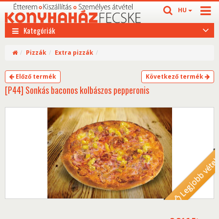
HU
Kategóriák
Pizzák
Extra pizzák
Előző termék
Következő termék
[P44] Sonkás baconos kolbászos pepperonis
Legjobb véte