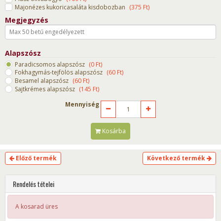
Majonézes kukoricasaláta kisdobozban
(
375
Ft
)
Megjegyzés
Alapszósz
Paradicsomos alapszósz
(
0
Ft
)
Fokhagymás-tejfölös alapszósz
(
60
Ft
)
Besamel alapszósz
(
60
Ft
)
Sajtkrémes alapszósz
(
145
Ft
)
Mennyiség
Kosárba
Előző termék
Következő termék
Rendelés tételei
A kosarad üres