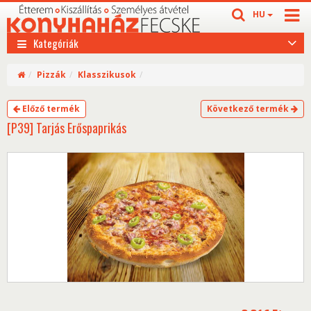
HU
Kategóriák
Pizzák
Klasszikusok
Előző termék
Következő termék
[P39] Tarjás Erőspaprikás