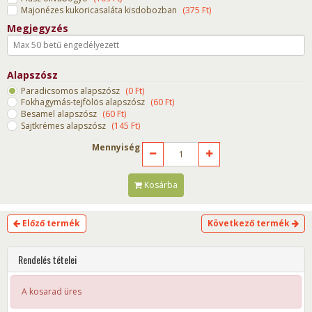
Majonézes kukoricasaláta kisdobozban
(
375
Ft
)
Megjegyzés
Alapszósz
Paradicsomos alapszósz
(
0
Ft
)
Fokhagymás-tejfölös alapszósz
(
60
Ft
)
Besamel alapszósz
(
60
Ft
)
Sajtkrémes alapszósz
(
145
Ft
)
Mennyiség
Kosárba
Előző termék
Következő termék
Rendelés tételei
A kosarad üres