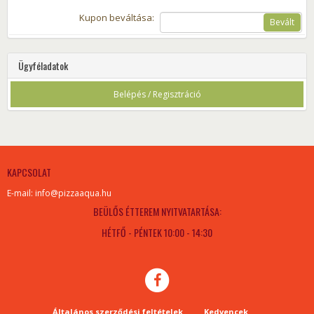
Kupon beváltása:
Bevált
Ügyféladatok
Belépés / Regisztráció
KAPCSOLAT
E-mail: info@pizzaaqua.hu
BEÜLŐS ÉTTEREM NYITVATARTÁSA:
HÉTFŐ - PÉNTEK 10:00 - 14:30
Általános szerződési feltételek
Kedvencek