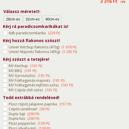
3 316
Ft
/db
Válassz méretet!
28cm-es
32cm-es
40cm-es
Kérj rá paradicsomkarikákat is!
8db paradicsomkarika
(
229
Ft
)
Kérj hozzá flakonos szószt!
Univer Ketchup flakonos (470g)
(
1 078
Ft
)
Univer Majonéz flakonos (405g)
(
1 265
Ft
)
Kérj szószt a tetejére!
RÁ! Ketchup
(
161
Ft
)
RÁ! BBQ
(
161
Ft
)
RÁ! Gyroszszósz
(
161
Ft
)
RÁ! Fokhagymás-majonéz
(
161
Ft
)
RÁ! Fokhagymás-tejfölös szósz
(
161
Ft
)
RÁ! Csípős chili szósz
(
161
Ft
)
Tedd extrábbá rendelésed!
Plusz csípős Jalapeno paprika
(
157
Ft
)
Csípős ízesítéssel
(
36
Ft
)
Dupla Sajt
(
290
Ft
)
Dupla hús
(
290
Ft
)
Plusz pepperóni
(
109
Ft
)
Plusz olívabogyó
(
109
Ft
)