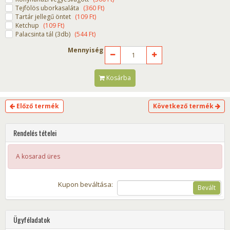
Tejfölös uborkasaláta
(
360
Ft
)
Tartár jellegű öntet
(
109
Ft
)
Ketchup
(
109
Ft
)
Palacsinta tál (3db)
(
544
Ft
)
Mennyiség
Kosárba
Előző termék
Következő termék
Rendelés tételei
A kosarad üres
Kupon beváltása:
Bevált
Ügyféladatok