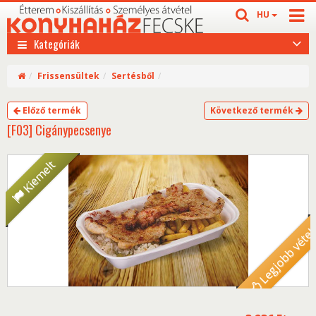
HU
Kategóriák
Frissensültek
Sertésből
Előző termék
Következő termék
[F03] Cigánypecsenye
Kiemelt
Legjobb véte