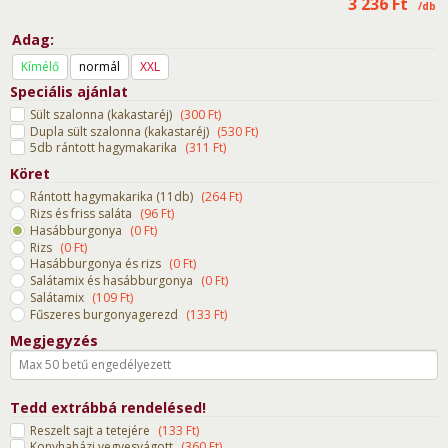
3 236
Ft
/db
Adag
Kímélő
normál
XXL
Speciális ajánlat
Sült szalonna (kakastaréj)
(
300
Ft
)
Dupla sült szalonna (kakastaréj)
(
530
Ft
)
5db rántott hagymakarika
(
311
Ft
)
Köret
Rántott hagymakarika (11db)
(
264
Ft
)
Rizs és friss saláta
(
96
Ft
)
Hasábburgonya
(
0
Ft
)
Rizs
(
0
Ft
)
Hasábburgonya és rizs
(
0
Ft
)
Salátamix és hasábburgonya
(
0
Ft
)
Salátamix
(
109
Ft
)
Fűszeres burgonyagerezd
(
133
Ft
)
Megjegyzés
Tedd extrábbá rendelésed!
Reszelt sajt a tetejére
(
133
Ft
)
Konyhaházi vegyesvágott
(
360
Ft
)