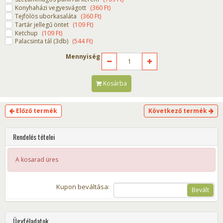
Konyhaházi vegyesvágott
(
360
Ft
)
Tejfölös uborkasaláta
(
360
Ft
)
Tartár jellegű öntet
(
109
Ft
)
Ketchup
(
109
Ft
)
Palacsinta tál (3db)
(
544
Ft
)
Mennyiség
Kosárba
Előző termék
Következő termék
Rendelés tételei
A kosarad üres
Kupon beváltása:
Bevált
Ügyféladatok