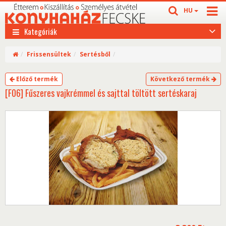
HU
Kategóriák
Frissensültek
Sertésből
Előző termék
Következő termék
[F06] Fűszeres vajkrémmel és sajttal töltött sertéskaraj