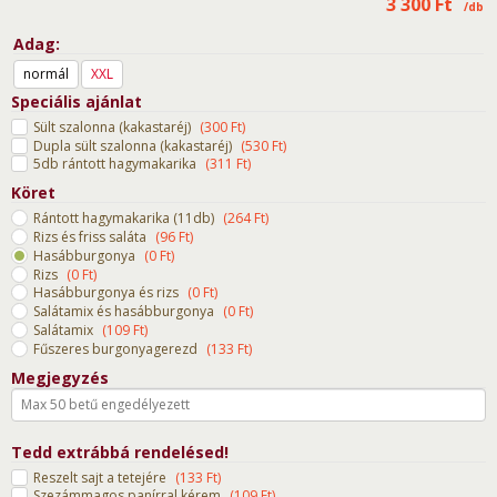
3 300
Ft
/db
Adag
normál
XXL
Speciális ajánlat
Sült szalonna (kakastaréj)
(
300
Ft
)
Dupla sült szalonna (kakastaréj)
(
530
Ft
)
5db rántott hagymakarika
(
311
Ft
)
Köret
Rántott hagymakarika (11db)
(
264
Ft
)
Rizs és friss saláta
(
96
Ft
)
Hasábburgonya
(
0
Ft
)
Rizs
(
0
Ft
)
Hasábburgonya és rizs
(
0
Ft
)
Salátamix és hasábburgonya
(
0
Ft
)
Salátamix
(
109
Ft
)
Fűszeres burgonyagerezd
(
133
Ft
)
Megjegyzés
Tedd extrábbá rendelésed!
Reszelt sajt a tetejére
(
133
Ft
)
Szezámmagos panírral kérem
(
109
Ft
)